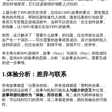
里好好地摇晃，它们还是能很好地配上沙拉的。
」
上篇分析了RPG的历史演变，总结出CRPG故事的要点：塑造预定
角色的共情点，帮助玩家快速代入游戏；激发玩家的行动欲望，
将其引导至预定游戏流程中。这样可以营造出「自主创作故事」
的假象，让CRPG传递出近似TRPG的效果。
然而，这只解决了「需要什么故事」的问题，仅仅停留在这里，
会产生一个误区——写出需要的故事就算成功。设计游戏时陷入
这样的误区，往往会收到「剧情不错，游戏不行」的评价。
本文将分析RPG游戏中，故事（Story）与游玩（Play）的组成结
构，提供RPG的叙事的思路，分析「从故事走向RPG」需要完成
的进一步事情。
1.体验分析：差异与联系
所有故事都是「沾墨水的纸」，所有游戏都是「塑料的光碟」。
这样的说法反映了，故事与机制只能在
人与媒介的交互
中出现，
故事和游玩都作为「体验」而存在着
。将二者作为两种体验分
析，可以找到它们的异同，且二者都是体验，因此有融合的可能
性。