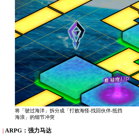
将「驶过海洋」拆分成「打败海怪-找回伙伴-抵挡
海浪」的细节冲突
|
ARPG：强力马达