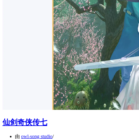
仙剑奇侠传七
由
owl-song studio