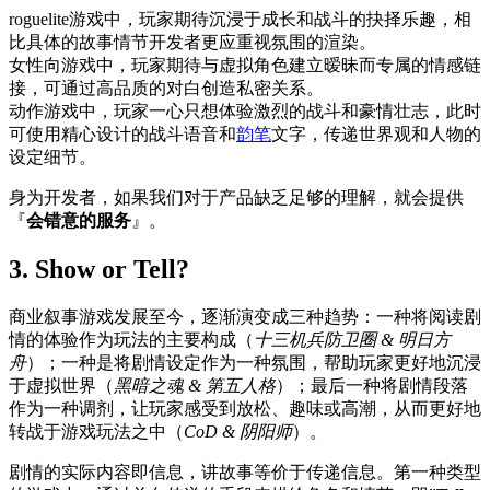
roguelite游戏中，玩家期待沉浸于成长和战斗的抉择乐趣，相
比具体的故事情节开发者更应重视氛围的渲染。
女性向游戏中，玩家期待与虚拟角色建立暧昧而专属的情感链
接，可通过高品质的对白创造私密关系。
动作游戏中，玩家一心只想体验激烈的战斗和豪情壮志，此时
可使用精心设计的战斗语音和
韵笔
文字，传递世界观和人物的
设定细节。
身为开发者，如果我们对于产品缺乏足够的理解，就会提供
『
会错意的服务
』。
3. Show or Tell?
商业叙事游戏发展至今，逐渐演变成三种趋势：一种将阅读剧
情的体验作为玩法的主要构成（
十三机兵防卫圈 & 明日方
舟
）；一种是将剧情设定作为一种氛围，帮助玩家更好地沉浸
于虚拟世界（
黑暗之魂 & 第五人格
）；最后一种将剧情段落
作为一种调剂，让玩家感受到放松、趣味或高潮，从而更好地
转战于游戏玩法之中（
CoD & 阴阳师
）。
剧情的实际内容即信息，讲故事等价于传递信息。第一种类型