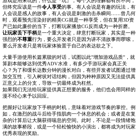
游戏是用来玩的，什么是『玩』，每个人的理解都有所不同，
但终究应该是一件
令人享受
的事。有人会说是有趣的玩法，有
人会说是感人的故事，有人会说是刺激的击杀瞬间……曾几何
时，观看预先渲染好的精美CG就是一种享受，但在复用3D资
产已如此廉价的当下，打断玩家播放CG反而成为一种折磨。
让玩家丢下手柄
是一个重大决定，肆意打断玩家，其实是一种
强烈的
不尊重
行为，要么开发者只是因为讲不清故事而啰嗦，
要么开发者只是将玩家体验置于自己的表达欲之下。
大量手游使用长篇累牍的对话，试图以此”增加游戏品质”，就
算剧本能够达到优秀ADV水准，有多少手游玩家会真正关
心？为了和缓长达数分钟的漫长对白，有些开发者试图通过增
加交互性，引入树状对话结构，但因为种种原因又无法提供真
正意义上的分支，导致一切最终成为枉然。
如果我们无法给玩家提供真正想要的服务，他们也会用同样的
漫不经心来予以回应。
把握好让玩家放下手柄的时机，意味着对游戏节奏的掌控。例
如，在激烈的战斗后给手指肌肉一个休息的机会；或者是在复
杂的计算后让大脑获得喘息的空间。此时，不论是一段情绪饱
满的故事桥段，或是一个轻松愉快的小演出，都将成为对玩家
优秀表现的奖励。