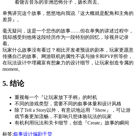
着饶舌音乐的非洲恐怖分子，扬长而去。
单隽讲完这个故事，悠悠地向我说『这大概就是配角和主角的
差异』。
毫无疑问，这是一个悲伤的故事……但在单隽的讲述过程中，
我却感受到他将这段经历作为一段特别的回忆，珍视并记录
着。
玩家什么故事没有看过？相比开发者预设的剧本，玩家更愿意
传播自己的故事。网游联机的属性不该与抽卡和PVP所等价，
在玩法设计中埋藏富有想象力的设计细节，让玩家创造专属的
moment。
5. 结论
重视每一个『让玩家放下手柄』的时机
不同的游戏类型，需要不同的叙事体量和设计风格
除了Tell a Story以外，有意识地运用『Show』，可让游
戏节奏更加流畅，不影响只想体验玩法的玩家
有机利用玩法和关卡细节，创造『Create』故事的瞬间
标签:
叙事设计
编剧
干货