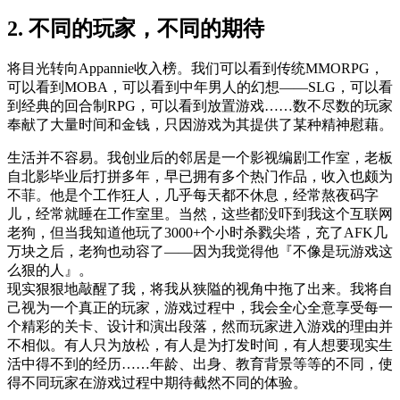
2. 不同的玩家，不同的期待
将目光转向Appannie收入榜。我们可以看到传统MMORPG，
可以看到MOBA，可以看到中年男人的幻想——SLG，可以看
到经典的回合制RPG，可以看到放置游戏……数不尽数的玩家
奉献了大量时间和金钱，只因游戏为其提供了某种精神慰藉。
生活并不容易。我创业后的邻居是一个影视编剧工作室，老板
自北影毕业后打拼多年，早已拥有多个热门作品，收入也颇为
不菲。他是个工作狂人，几乎每天都不休息，经常熬夜码字
儿，经常就睡在工作室里。当然，这些都没吓到我这个互联网
老狗，但当我知道他玩了3000+个小时杀戮尖塔，充了AFK几
万块之后，老狗也动容了——因为我觉得他『不像是玩游戏这
么狠的人』。
现实狠狠地敲醒了我，将我从狭隘的视角中拖了出来。我将自
己视为一个真正的玩家，游戏过程中，我会全心全意享受每一
个精彩的关卡、设计和演出段落，然而玩家进入游戏的理由并
不相似。有人只为放松，有人是为打发时间，有人想要现实生
活中得不到的经历……年龄、出身、教育背景等等的不同，使
得不同玩家在游戏过程中期待截然不同的体验。