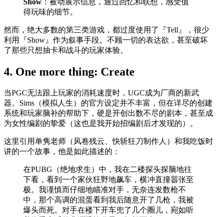
Show
：被动展示信息，通过回忆和联想，感受值
得玩味的细节。
然而，绝大多数的第三类游戏，都过度使用了『Tell』，很少
利用『Show』作为叙事手段。不顾一切的表达欲，甚至破坏
了那些只想抽卡和战斗的玩家体验。
4. One more thing: Create
当PGC无法跟上玩家的消耗速度时，UGC成为厂商的新武
器。Sims（模拟人生）的官方设定并不丰富，但在详尽的创建
系统和玩家脑补的帮助下，硬是开创出数不尽的剧本，甚至成
为女性编剧的挚爱（这也是我开始招编剧后才发现的）。
这里引用单隽老师（风卷残云、快斩狂刀制作人）和我吃饭时
讲的一个故事，他是如此描述的：
在PUBG（绝地求生）中，我在二楼探头探脑地往
下看，看到一个家伙狂野地飙车，横冲直撞嚣张至
极。我谨慎而仔细地瞄准对手，无奈连发数枪不
中，那个高调的混蛋看到我后随意开了几枪，我被
爆头而死。对手在楼下开车兜了几个圈儿，宛如听