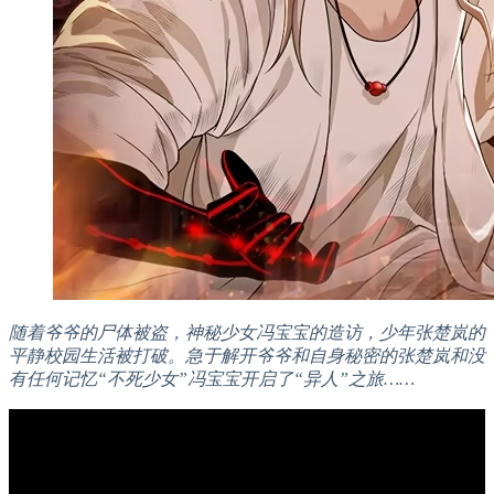
随着爷爷的尸体被盗，神秘少女冯宝宝的造访，少年张楚岚的
平静校园生活被打破。急于解开爷爷和自身秘密的张楚岚和没
有任何记忆“不死少女”冯宝宝开启了“异人”之旅……