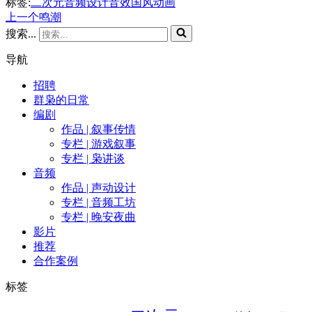
标签:
二次元
音频设计
音效
国风
动画
上一个
鸣潮
搜索...
导航
招聘
群枭的日常
编剧
作品 | 叙事传情
专栏 | 游戏叙事
专栏 | 枭讲谈
音频
作品 | 声动设计
专栏 | 音频工坊
专栏 | 晚安夜曲
影片
推荐
合作案例
标签