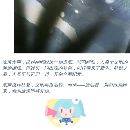
涨落无声，世界刚刚经历一场退潮。悲鸣降临，人类于文明的
滩涂搁浅。但毁灭一同出现的异象，同样带来了新生。静默之
后，人类正与它们一起，开创全新纪元。
潮声循环往复，文明再度启程。而你——漂泊者，为明日的到
来，新的旅途即将开始。