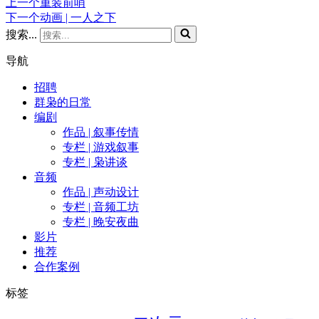
上一个
重装前哨
下一个
动画 | 一人之下
搜索...
导航
招聘
群枭的日常
编剧
作品 | 叙事传情
专栏 | 游戏叙事
专栏 | 枭讲谈
音频
作品 | 声动设计
专栏 | 音频工坊
专栏 | 晚安夜曲
影片
推荐
合作案例
标签