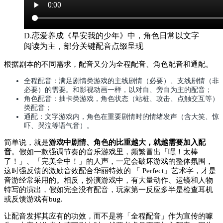
D.恋爱养成《早安我的少年》中，角色日常以文字
阅读为主，部分关键配音点缀呈现
根据剧本的不同需求，配音又分为全程配音、角色配音和通配。
全程配音：满足剧情类游戏的主线剧情（必要）、支线剧情（非
必要）的需要。和影视动画一样，以对白、旁白为主的配音；
角色配音：抽卡类游戏，角色状态（站桩、攻击、点触交互等）
类配音；
通配：文字游戏内，角色在重要剧情时的情绪发声（含大笑、惊
吓、哭泣等语气音）。
简单说，就是
游戏中剧情、角色的比重越大，就越需要加入配
音
。假如一款强调节奏的音乐游戏里，频繁冒出「嘿！太棒
了！」、「完美全中！」的人声，一定会破坏游戏的整体氛围，
这时强反馈的激励音效配合华丽特效的 「 Perfect」艺术字，才是
音游经常采用的。相反，扮演游戏中，有大量动作、运镜和人物
特写的演出，假如完全没有配音，玩家第一反应多半是检查耳机
或反馈游戏有bug.
让配音发挥其应有的功效，而不是将「全程配音」作为宣传的噱