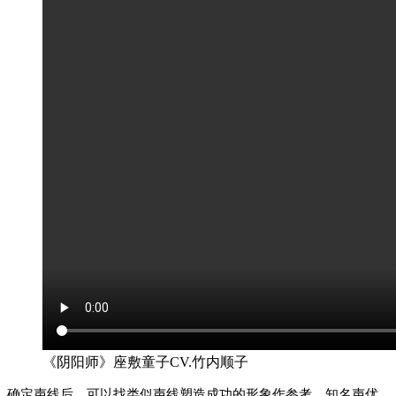
《阴阳师》座敷童子CV.竹内顺子
确定声线后，可以找类似声线塑造成功的形象作参考。知名声优