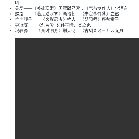
幽
吴磊——《英雄联盟》国配版亚索，《恋与制作人》李泽言
赵路——《遇见逆水寒》顾惜朝，《未定事件薄》左然
竹内顺子——《火影忍者》鸣人，《阴阳师》座敷童子
季冠霖——《剑网3》长孙忘情、谷之岚
冯骏骅——《秦时明月》荆天明，《古剑奇谭三》云无月