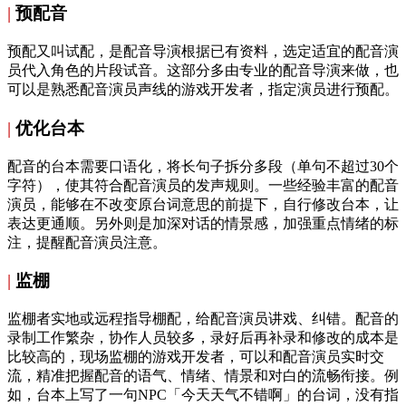
|
预配音
预配又叫试配，是配音导演根据已有资料，选定适宜的配音演
员代入角色的片段试音。这部分多由专业的配音导演来做，也
可以是熟悉配音演员声线的游戏开发者，指定演员进行预配。
|
优化台本
配音的台本需要口语化，将长句子拆分多段（单句不超过30个
字符），使其符合配音演员的发声规则。一些经验丰富的配音
演员，能够在不改变原台词意思的前提下，自行修改台本，让
表达更通顺。另外则是加深对话的情景感，加强重点情绪的标
注，提醒配音演员注意。
|
监棚
监棚者实地或远程指导棚配，给配音演员讲戏、纠错。配音的
录制工作繁杂，协作人员较多，录好后再补录和修改的成本是
比较高的，现场监棚的游戏开发者，可以和配音演员实时交
流，精准把握配音的语气、情绪、情景和对白的流畅衔接。例
如，台本上写了一句NPC「今天天气不错啊」的台词，没有指