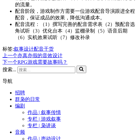
的流量。
配音阶段，游戏制作方需要一位游戏配音导演跟进全程
配音，保证成品的效果，降低沟通成本。
配音流程：（1）撰写完善的配音需求表（2）预配音选
角试听（3）优化台本（4）监棚录制（5）语音后期
（6）实机效果试听（7）修改补录
标签:
叙事设计
配音
干货
上一个
亦真亦假的音效设计
下一个
RPG游戏需要故事吗？
搜索...
导航
招聘
群枭的日常
编剧
作品 | 叙事传情
专栏 | 游戏叙事
专栏 | 枭讲谈
音频
作品 | 声动设计