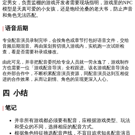
定男女，负责监棚的游戏开发者需要现场指明，游戏里的NPC
模型是天真可爱的小女孩，还是饱经沧桑的老大爷，防止声音
和角色无法匹配。
|
语音后期
专业配音演员录制完毕，会按角色或章节打包好语音文件，交给
音频后期混音。再由策划剪切填入游戏内，实机跑一次试听检
查，看是否需要补录或修改。
由此可见，并非把配音委托给专业人员就一劳永逸了，游戏制作
方也需要一位「游戏配音导演」全程跟进。该名游戏配音导演会
在外部合作中，不断积累配音演员资源，同配音演员达到互相促
进的合作效果，从而让剧情、角色的呈现更深入人心。
四 小结
|
笔记
并非所有游戏都必须要有配音，应根据游戏类型、玩法
和受众的不同，选择相应的配音方式。
根据角色特征挑选配音声线，不盲目追求知名配音演员