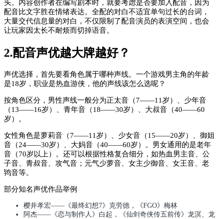
头。内容创作者在编写剧本时，就要考虑是否要加入配音，因为
配音比文字胜在情绪表达。全配的对白不适宜单句过长的台词，
大量交代信息量的对白，不仅限制了配音演员的表演空间，也会
让玩家因太长不耐烦而切掉语音。
2.配音声优越大牌越好？
声优选择，首先要看角色属于哪种声线。一个游戏男主角的年龄
是18岁，职业是热血游侠，他的声线该怎么选呢？
按角色区分，男性声线一般分为正太音（7——11岁）、少年音
（13——16岁）、青年音（18——30岁）、大叔音（40——60
岁）。
女性角色是萝莉音（7——11岁）、少女音（15——20岁）、御姐
音（24——30岁）、大妈音（40——60岁）。男女通用的是老年
音（70岁以上）。还可以根据性格复合细分，如热血男主音、公
子音、青叔音、攻气音；元气少萝音、女主少御音、女王音、老
鸨音等。
部分知名声优作品举例
樱井孝宏——《最终幻想7》克劳德，《FGO》梅林
阿杰——《恋与制作人》白起，《仙剑奇侠传五前传》龙溟、龙