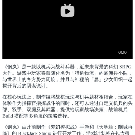
《钢岚》是一款以机兵为战斗兵器，近未来背景的科幻 SRPG
大作。游戏中玩家将跟随化名为「猎豹物流」的雇佣兵小队，
与世界上的各方势力周旋，并且与神秘的「昙」少女组织一起
揭开背后的阴谋诡计。
在核心玩法上，制作组将战棋玩法与机兵题材相结合，玩家在
体验作为指挥官指挥战斗的同时，还可以通过自定义机兵的头
部、双手、双腿及其武器，提供给玩家战场决策，战前机兵
Build 搭配等多角度的策略选择。
《钢岚》由此前制作《梦幻模拟战》手游和《天地劫：幽城再
临》的 BlackJack Studio 进行开发工作，游戏计划将在包含移