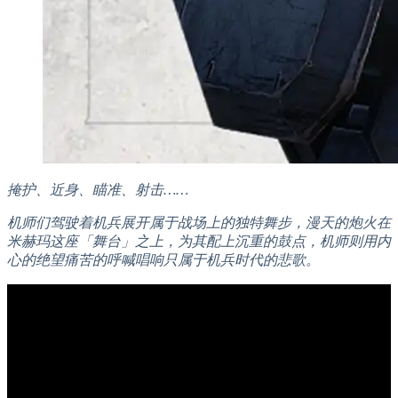
掩护、近身、瞄准、射击……
机师们驾驶着机兵展开属于战场上的独特舞步，漫天的炮火在
米赫玛这座「舞台」之上，为其配上沉重的鼓点，机师则用内
心的绝望痛苦的呼喊唱响只属于机兵时代的悲歌。