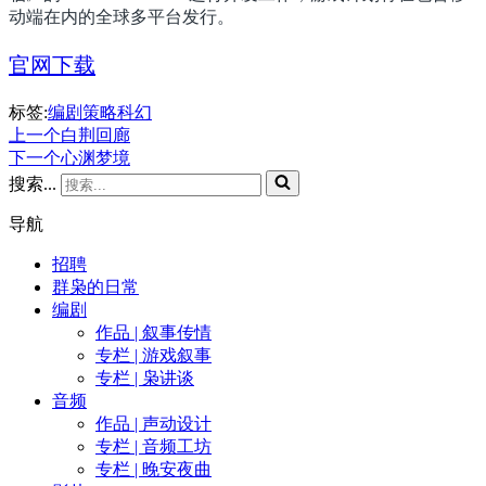
动端在内的全球多平台发行。
官网下载
标签:
编剧
策略
科幻
上一个
白荆回廊
下一个
心渊梦境
搜索...
导航
招聘
群枭的日常
编剧
作品 | 叙事传情
专栏 | 游戏叙事
专栏 | 枭讲谈
音频
作品 | 声动设计
专栏 | 音频工坊
专栏 | 晚安夜曲