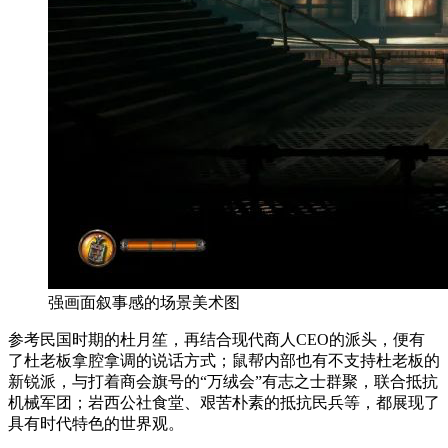
强画面叙事感的场景美术图
参考民国时期的杜月笙，再结合现代商人CEO的派头，便有
了杜老板拿腔拿调的说话方式；鼠帮内部也有不支持杜老板的
新锐派，与打着商会旗号的“万绒会”有志之士群聚，联合抵抗
机械军团；岩西公社食堂、艰苦朴素的抵抗民兵等，都展现了
具有时代特色的世界观。