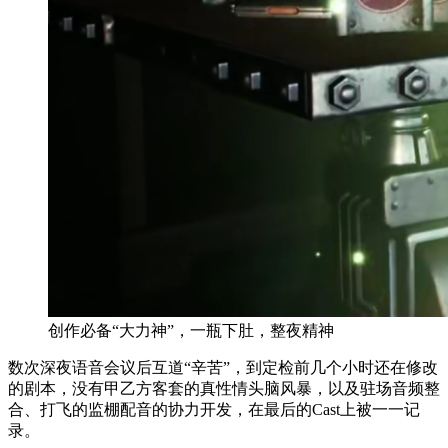
创作必备“大力神”，一瓶下肚，整夜精神
数次深夜语音会议后互道“辛苦”，到定检前几个小时还在修改
的剧本，没有甲乙方客套的真性情头脑风暴，以及驻场音频整
合、打飞的监棚配音的协力开发，在最后的Cast上被一一记
录。