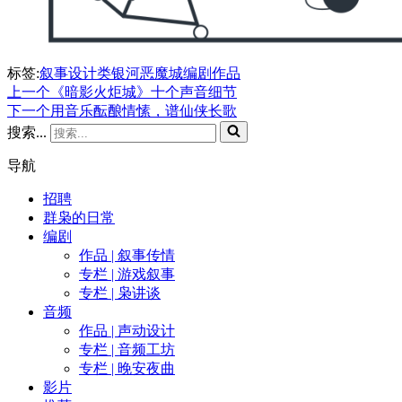
标签:
叙事设计
类银河恶魔城
编剧
作品
上一个
《暗影火炬城》十个声音细节
下一个
用音乐酝酿情愫，谱仙侠长歌
搜索...
导航
招聘
群枭的日常
编剧
作品 | 叙事传情
专栏 | 游戏叙事
专栏 | 枭讲谈
音频
作品 | 声动设计
专栏 | 音频工坊
专栏 | 晚安夜曲
影片