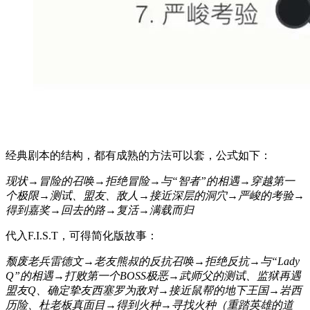
经典剧本的结构，都有成熟的方法可以套，公式如下：
现状→冒险的召唤→拒绝冒险→与“智者”的相遇→穿越第一
个极限→测试、盟友、敌人→接近深层的洞穴→严峻的考验→
得到嘉奖→回去的路→复活→满载而归
代入F.I.S.T，可得简化版故事：
颓废老兵雷德文→老友熊叔的反抗召唤→拒绝反抗→与“Lady
Q”的相遇→打败第一个BOSS极恶→武师父的测试、监狱再遇
盟友Q、确定挚友西塞罗为敌对→接近鼠帮的地下王国→岩西
历险、杜老板真面目→得到火种→寻找火种（重踏英雄的道