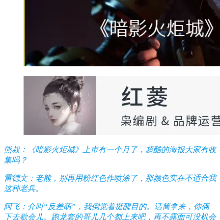
熊叔：《暗影火炬城》上市有一个月了，超酷的海报大家有收
集吗？
雷德文：老熊，别再用粉红色作喷涂了，那颜色实在不适合我
这种老兵。
阿飞：介叫“反差萌”，我倒觉着挺醒目的。话筒拿来，你俩
下去歇会儿。跑龙套的哥儿几个都上来吧，再不露面可没机会