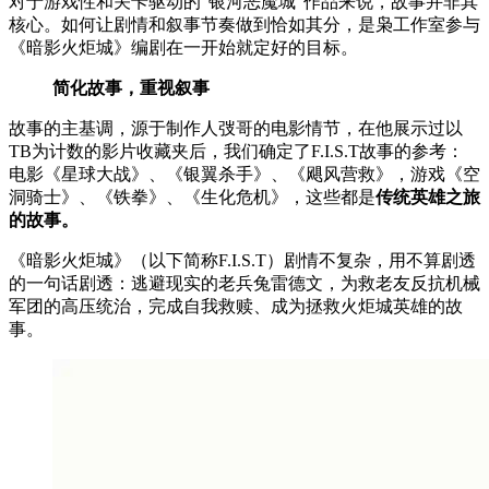
对于游戏性和关卡驱动的“银河恶魔城”作品来说，故事并非其
核心。如何让剧情和叙事节奏做到恰如其分，是枭工作室参与
《暗影火炬城》编剧在一开始就定好的目标。
简化故事，重视叙事
故事的主基调，源于制作人弢哥的电影情节，在他展示过以
TB为计数的影片收藏夹后，我们确定了F.I.S.T故事的参考：
电影《星球大战》、《银翼杀手》、《飓风营救》，游戏《空
洞骑士》、《铁拳》、《生化危机》，这些都是
传统英雄之旅
的故事。
《暗影火炬城》（以下简称F.I.S.T）剧情不复杂，用不算剧透
的一句话剧透：逃避现实的老兵兔雷德文，为救老友反抗机械
军团的高压统治，完成自我救赎、成为拯救火炬城英雄的故
事。