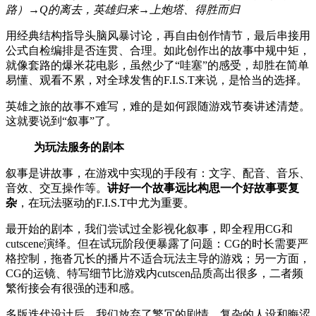
路）→Q的离去，英雄归来→上炮塔、得胜而归
用经典结构指导头脑风暴讨论，再自由创作情节，最后串接用
公式自检编排是否连贯、合理。如此创作出的故事中规中矩，
就像套路的爆米花电影，虽然少了“哇塞”的感受，却胜在简单
易懂、观看不累，对全球发售的F.I.S.T来说，是恰当的选择。
英雄之旅的故事不难写，难的是如何跟随游戏节奏讲述清楚。
这就要说到“叙事”了。
为玩法服务的剧本
叙事是讲故事，在游戏中实现的手段有：文字、配音、音乐、
音效、交互操作等。
讲好一个故事远比构思一个好故事要复
杂
，在玩法驱动的F.I.S.T中尤为重要。
最开始的剧本，我们尝试过全影视化叙事，即全程用CG和
cutscene演绎。但在试玩阶段便暴露了问题：CG的时长需要严
格控制，拖沓冗长的播片不适合玩法主导的游戏；另一方面，
CG的运镜、特写细节比游戏内cutscen品质高出很多，二者频
繁衔接会有很强的违和感。
多版迭代设计后，我们放弃了繁冗的剧情、复杂的人设和晦涩